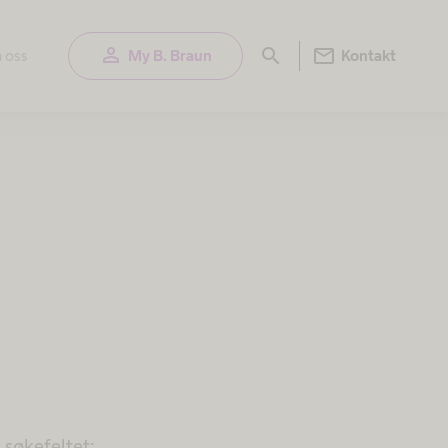
person
mail
search
 oss
My B. Braun
Kontakt
 søkefeltet: