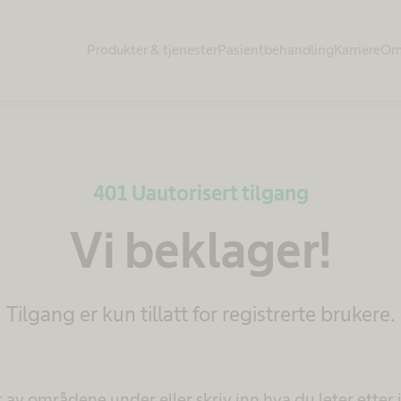
Produkter & tjenester​
Pasientbehandling​
Karriere
Om
401 Uautorisert tilgang
Vi beklager!
Tilgang er kun tillatt for registrerte brukere.
t av områdene under eller skriv inn hva du leter etter i