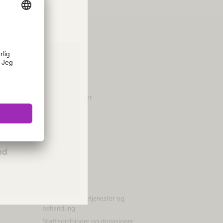
Om oss
Selskap
Tall & fakta
Visjon og verdier
Merkevare
ies or
Innovasjonshub
Please
Ansvar
and
Bærekraft
Mangfold
Compliance
Tilgang til helsetjenester og
behandling
Støtteordninger og donasjoner