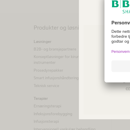
Produkter og løsninger
Pasi
Løsninger
Sykdom
B2B- og bransjepartnere
Hydroc
Konseptløsninger for kirurgiske
Urinret
instrumenter
Tjenes
Prosedyrepakker
Not a
Foreby
Smart infusjonshåndtering
regio
Teknisk service
co
Terapier
Ernæringsterapi
Infeksjonsforebygging
Infusjonsterapi
Intervensjonell vaskulær behandling