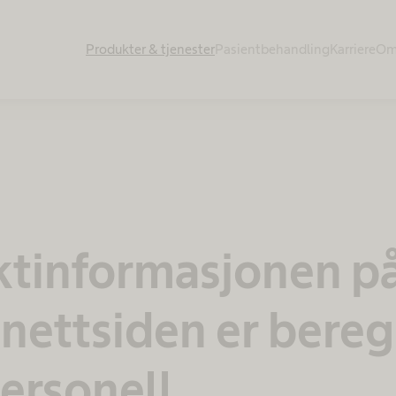
Produkter & tjenester​
Pasientbehandling​
Karriere
Om
tinformasjonen p
nettsiden er bereg
ersonell.