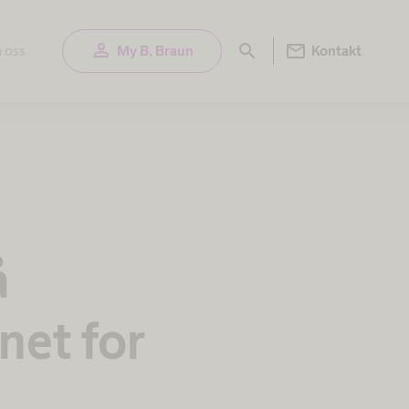
person
mail
search
 oss
My B. Braun
Kontakt
å
net for