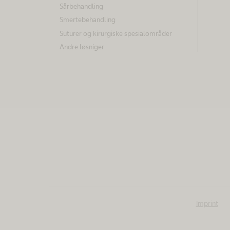
Sårbehandling
e
Smertebehandling
t
Suturer og kirurgiske spesialområder
e
Andre løsniger
m
a
e
r
K
a
n
Imprint
s