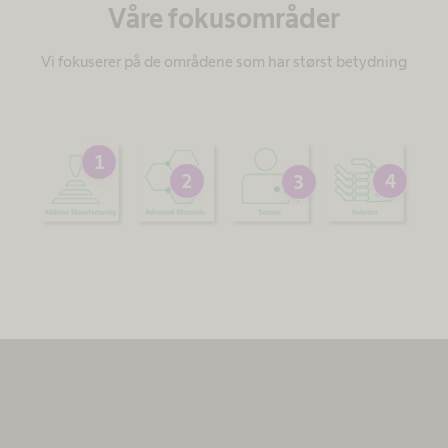
Våre fokusområder
Vi fokuserer på de områdene som har størst betydning
1
2
4
3
Vi trenger ditt samtykke for å laste
MovingImage-tjenesten!
Vi bruker MovingImage til å bygge inn innhold, som
kan innhente data om aktivitetene dine. Gjennomgå