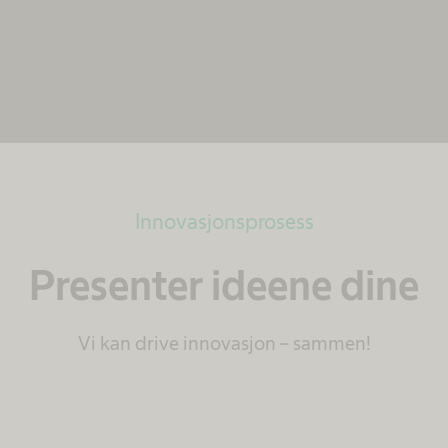
detaljene og aksepter tjenesten for å vise dette
innholdet.
Mer informasjon
Aksepter
powered by
Usercentrics Consent Management
Platform
Innovasjonsprosess
Presenter ideene dine
Vi kan drive innovasjon – sammen!