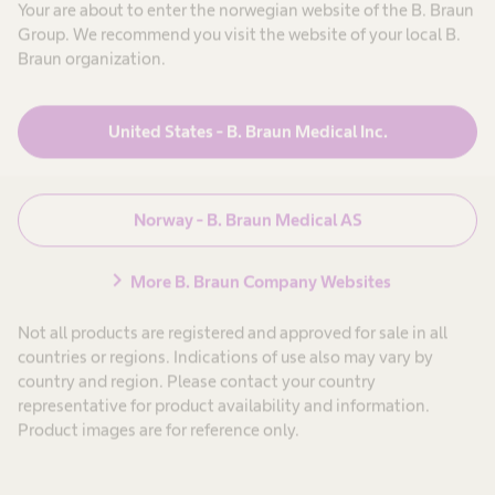
implementeringsekspertisen til et globalt selskap
Your are about to enter the norwegian website of the B. Braun
Group. We recommend you visit the website of your local B.
som B. Braun og hurtigheten og kreativiteten til
Braun organization.
oppstartsbedrifter.
Les mer
United States - B. Braun Medical Inc.
Norway - B. Braun Medical AS
chevron_right
More B. Braun Company Websites
Not all products are registered and approved for sale in all
countries or regions. Indications of use also may vary by
country and region. Please contact your country
representative for product availability and information.
Product images are for reference only.