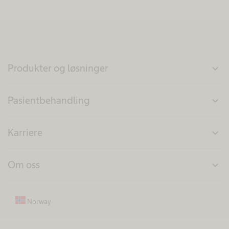
Produkter og løsninger
expand_more
Pasientbehandling
expand_more
Karriere
expand_more
Om oss
expand_more
Norway