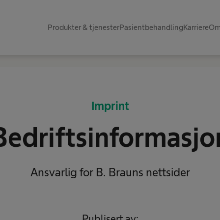
Produkter & tjenester​
Pasientbehandling​
Karriere
Om
Imprint
Bedriftsinformasjo
Ansvarlig for B. Brauns nettsider
Publisert av: