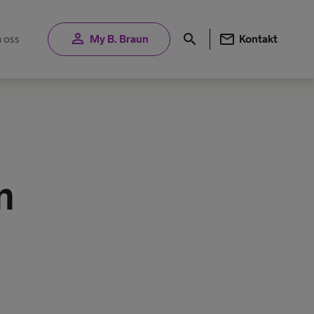
person
mail
search
 oss
My B. Braun
Kontakt
n