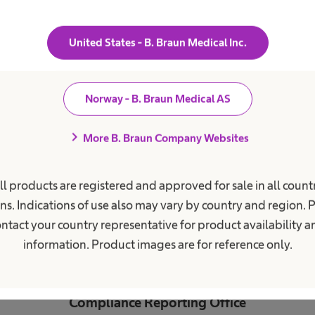
Varslingssystem
United States - B. Braun Medical Inc.
sterkt regulert bransje som krever streng overholdelse
rskrifter som kan være komplekse. Varsleren er alltid
Norway - B. Braun Medical AS
av. Alle rapporteringer behandles konfidensielt. Vars
chevron_right
More B. Braun Company Websites
å sende inn varselet anonymt. Vår prosedyre er utfor
partisk, noe som sikrer rettferdige og raske undersø
r for de berørte inntil overtredelsen er bevist. Hvis 
ll products are registered and approved for sale in all countr
rudd på lovbestemmelser, kan du trygt sende dem inn
ns. Indications of use also may vary by country and region. 
ntact your country representative for product availability 
er oppført nedenfor.
information. Product images are for reference only.
Compliance Reporting Office