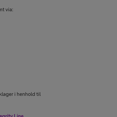
mt via:
lager i henhold til
egrity Line
.