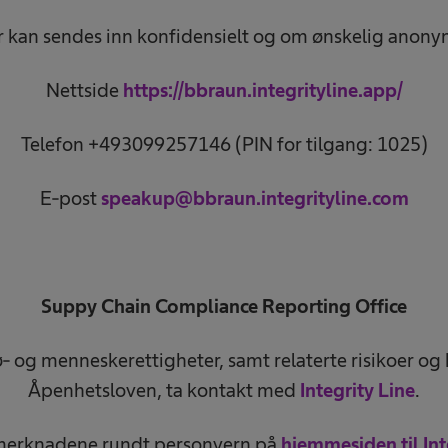
r kan sendes inn konfidensielt og om ønskelig anony
Nettside
https://bbraun.integrityline.app/
Telefon +493099257146 (PIN for tilgang: 1025)
E-post
speakup@bbraun.integrityline.com
Suppy Chain Compliance Reporting Office
- og menneskerettigheter, samt relaterte risikoer og k
Åpenhetsloven, ta kontakt med
Integrity Line
.
merknadene rundt personvern på
hjemmesiden til Int