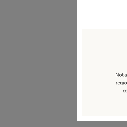
Vi opererer i en 
standarder og fo
med lovens kr
mulighet til 
uavhengig og u
formodning gjelde
Not a
om potensielle b
regio
co