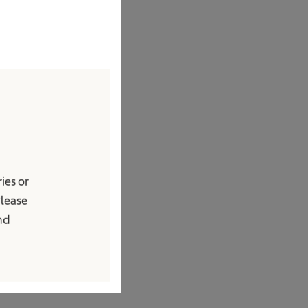
 av lover, regler,
 sikret i samsvar
leren har også
met for å være
kelser. Uskylds
du har informasjon
ies or
 via kanalene som
Please
and