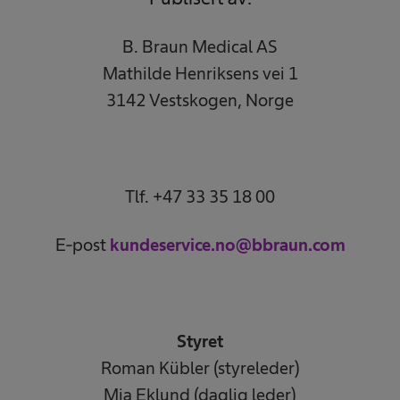
B. Braun Medical AS
Mathilde Henriksens vei 1
3142 Vestskogen, Norge
Tlf. +47 33 35 18 00
E-post
kundeservice.no@bbraun.com
Styret
Roman Kübler (styreleder)
Mia Eklund (daglig leder)