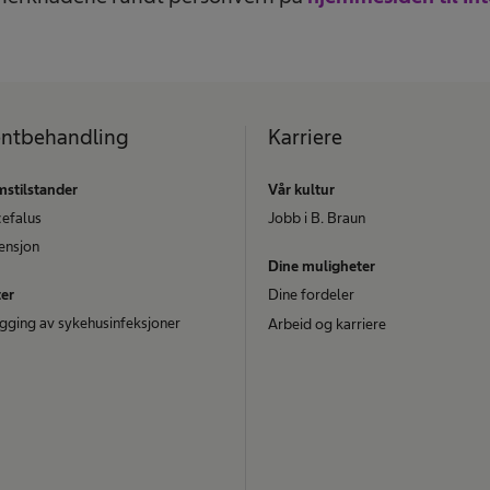
entbehandling
Karriere
stilstander
Vår kultur
efalus
Jobb i B. Braun
ensjon
Dine muligheter
ter
Dine fordeler
gging av sykehusinfeksjoner
Arbeid og karriere