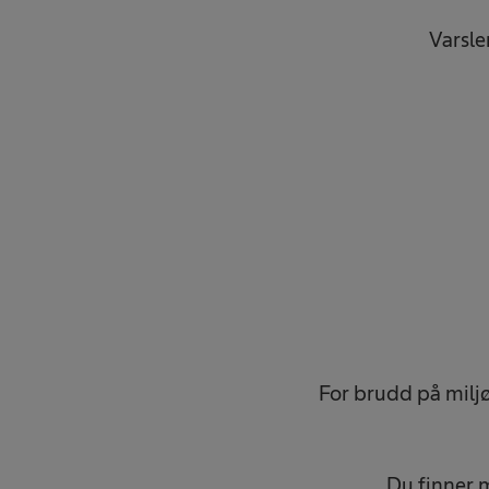
Varsle
For brudd på miljø
Du finner 