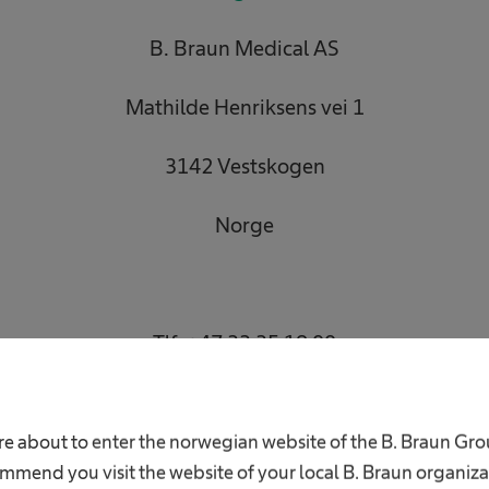
B. Braun Medical AS
Mathilde Henriksens vei 1
3142 Vestskogen
Norge
Tlf. +47 33 35 18 00
E-post
kundeservice.no@bbraun.com
re about to enter the norwegian website of the B. Braun Gr
mmend you visit the website of your local B. Braun organiza