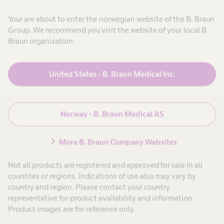
,
j
u
N
Avbryt
e
Your are about to enter the norwegian website of the B. Braun
e
g
Group. We recommend you visit the website of your local B.
i
e
l
,
r
Braun organization.
j
h
e
e
t
g
l
e
s
United States - B. Braun Medical Inc.
eil
r
e
i
p
i
Produkter og løsninger
expand_more
k
e
kob
k
r
e
s
Norway - B. Braun Medical AS
m
h
o
ing
Pasientbehandling
expand_more
e
n
l
e
chevron_right
More B. Braun Company Websites
s
o
l
r
e
l
Karriere
expand_more
p
.
Not all products are registered and approved for sale in all
e
d
ør
countries or regions. Indications of use also may vary by
r
s
country and region. Please contact your country
Om oss
expand_more
o
representative for product availability and information.
a
r
n
e
Product images are for reference only.
l