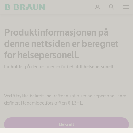
person
search
menu
Ok
S
Produktinformasjonen på
m
e
denne nettsiden er beregnet
r
t
for helsepersonell.
e
b
e
Innholdet på denne siden er forbeholdt helsepersonell.
h
a
n
d
l
Ved å trykke bekreft, bekrefter du at du er helsepersonell som
i
definert i legemiddelforskriften § 13-1.
n
g
M
J
Bekreft
a