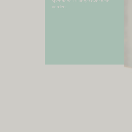
spennede stillinger over hele
verden.