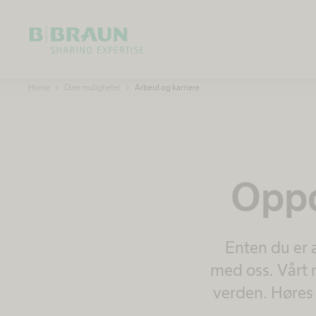
Ok
B
Home
Dine muligheter
Arbeid og karriere
.
B
r
a
u
n
S
h
a
Oppd
r
i
n
g
E
x
Enten du er 
p
e
r
med oss. Vårt 
t
i
verden. Høres 
s
e