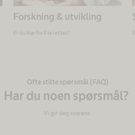
Forskning & utvikling
Er du klar for å ta i et tak?
E
Ofte stilte spørsmål (FAQ)
Har du noen spørsmål?
Vi gir deg svarene.