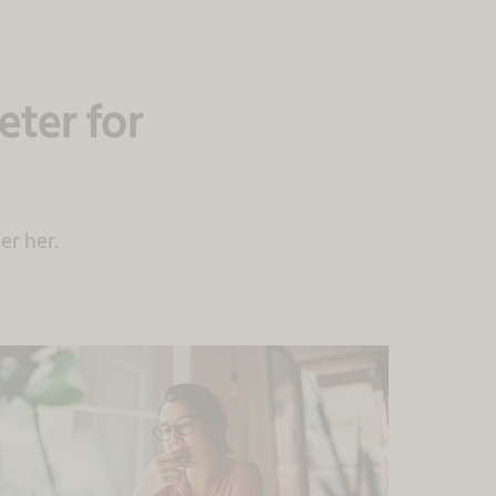
ter for
ber her.