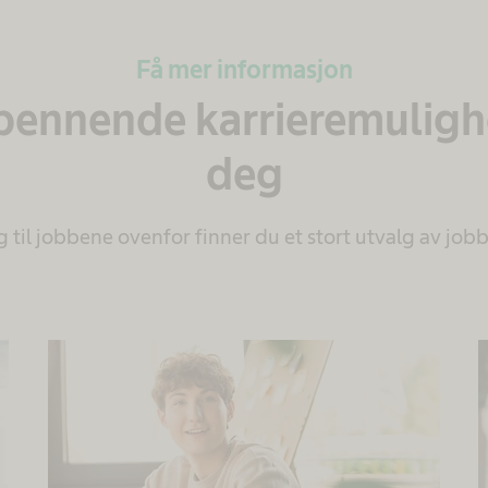
Få mer informasjon
spennende karrieremulighe
deg
gg til jobbene ovenfor finner du et stort utvalg av job