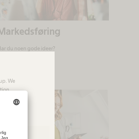
Markedsføring
ar du noen gode ideer?
oup. We
tion.