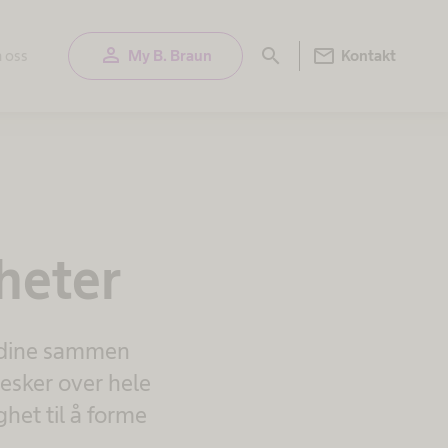
person
mail
search
 oss
My B. Braun
Kontakt
heter
e dine sammen
esker over hele
het til å forme