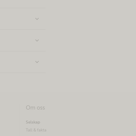
expand_more
expand_more
expand_more
Om oss
Selskap
Tall & fakta