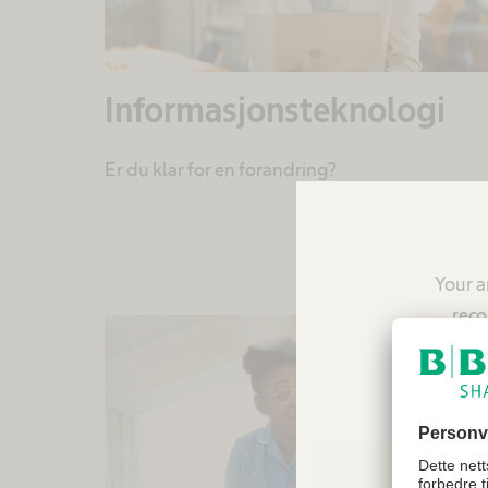
Informasjonsteknologi
Er du klar for en forandring?
Your a
reco