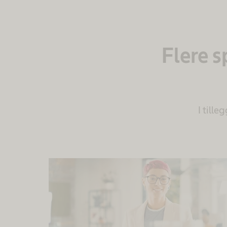
Flere 
I tille