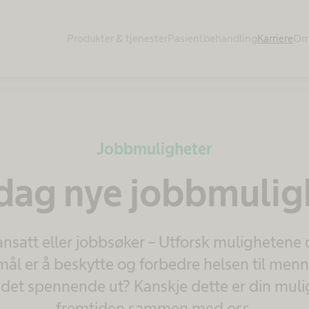
Produkter & tjenester​
Pasientbehandling​
Karriere
Om
Jobbmuligheter
ag nye jobbmulig
ansatt eller jobbsøker – Utforsk muligheten
mål er å beskytte og forbedre helsen til menn
det spennende ut? Kanskje dette er din mulig
fremtiden sammen med oss.