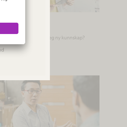
Lege
ies or
r du klar for å tilegne deg ny kunnskap?
Please
and