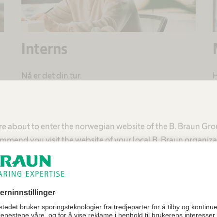
Interns
Nå er det din tur.
H
re about to enter the norwegian website of the B. Braun Gr
mmend you visit the website of your local B. Braun organiza
United States - B. Braun Medical Inc.
Norway - B. Braun Medical AS