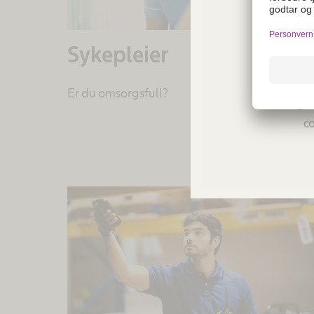
Sykepleier
Not a
Er du omsorgsfull?
regio
co