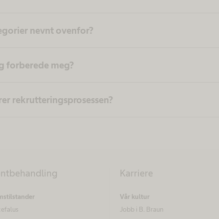
egorier nevnt ovenfor?
g forberede meg?
er rekrutteringsprosessen?
entbehandling
Karriere
stilstander
Vår kultur
efalus
Jobb i B. Braun