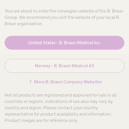
,
e
j
m
N
Avbryt
e
Your are about to enter the norwegian website of the B. Braun
e
g
e
Group. We recommend you visit the website of your local B.
i
e
r
,
r
Braun organization.
j
h
e
e
Vi trenger ditt
N 4
K
g
l
samtykke for å
e
s
United States - B. Braun Medical Inc.
r
e
laste
hspeed
i
p
i
Produkter og løsninger
expand_more
MovingImage-
k
e
k
r
tjenesten!
system
e
s
Norway - B. Braun Medical AS
r
h
o
Pasientbehandling
expand_more
Vi bruker
e
n
l
e
MovingImage
chevron_right
More B. Braun Company Websites
u
s
l
r neste
til å bygge
e
l
Karriere
expand_more
inn innhold,
p
.
on
Not all products are registered and approved for sale in all
e
som kan
r
countries or regions. Indications of use also may vary by
r
rurgiske
innhente data
s
country and region. Please contact your country
Om oss
expand_more
om
o
g
representative for product availability and information.
aktivitetene
n
nkirurgi som
e
Product images are for reference only.
dine.
l
Gjennomgå
yggrads-,