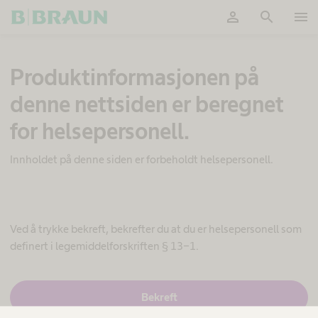
person
search
menu
Ok
K
Produktinformasjonen på
i
r
denne nettsiden er beregnet
u
r
for helsepersonell.
g
i
s
Innholdet på denne siden er forbeholdt helsepersonell.
k
e
m
o
t
Ved å trykke bekreft, bekrefter du at du er helsepersonell som
o
definert i legemiddelforskriften § 13-1.
r
s
y
J
Bekreft
s
a
t