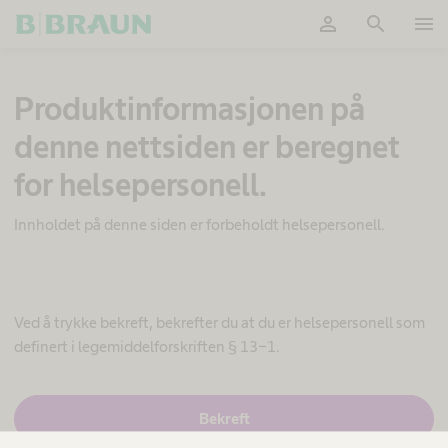
person
search
menu
Ok
K
Produktinformasjonen på
u
n
denne nettsiden er beregnet
d
e
for helsepersonell.
t
i
l
Innholdet på denne siden er forbeholdt helsepersonell.
p
a
s
s
e
Ved å trykke bekreft, bekrefter du at du er helsepersonell som
d
definert i legemiddelforskriften § 13-1.
e
s
e
J
Bekreft
t
a
t