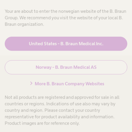
,
j
B
N
Avbryt
e
Your are about to enter the norwegian website of the B. Braun
e
g
Group. We recommend you visit the website of your local B.
i
e
i
,
r
Braun organization.
j
h
e
e
g
l
d
e
s
United States - B. Braun Medical Inc.
r
e
i
p
r
Produkter og løsninger
expand_more
k
e
k
r
o
e
s
Norway - B. Braun Medical AS
p
h
a
o
Pasientbehandling
expand_more
p
e
n
t
l
e
chevron_right
More B. Braun Company Websites
i
s
l
t
l
e
l
Karriere
expand_more
3
p
.
Not all products are registered and approved for sale in all
e
i
countries or regions. Indications of use also may vary by
r
s
country and region. Please contact your country
Om oss
expand_more
o
8
representative for product availability and information.
n
l
e
Product images are for reference only.
l