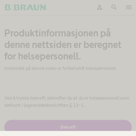
person
search
menu
Ok
I
Produktinformasjonen på
n
f
denne nettsiden er beregnet
u
s
for helsepersonell.
j
o
n
Innholdet på denne siden er forbeholdt helsepersonell.
s
t
e
r
a
Ved å trykke bekreft, bekrefter du at du er helsepersonell som
p
definert i legemiddelforskriften § 13-1.
i
I
J
Bekreft
a