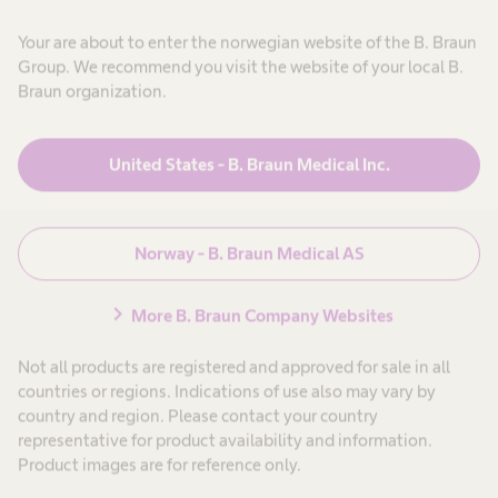
n
,
j
N
Avbryt
e
Your are about to enter the norwegian website of the B. Braun
e
g
f
Group. We recommend you visit the website of your local B.
i
e
,
r
Braun organization.
j
h
u
e
e
g
l
e
s
United States - B. Braun Medical Inc.
r
s
e
i
p
-kateter
Produkter og løsninger
expand_more
k
e
k
r
j
e
s
Norway - B. Braun Medical AS
h
o
Pasientbehandling
expand_more
e
n
o
l
e
rollseptum
chevron_right
More B. Braun Company Websites
s
l
e
l
Karriere
expand_more
p
.
n
Not all products are registered and approved for sale in all
e
tte mot
countries or regions. Indications of use also may vary by
r
s
country and region. Please contact your country
s
Om oss
expand_more
 nålestikkskader.
o
representative for product availability and information.
n
ombinerer innovative
e
Product images are for reference only.
l
kytte pasienter og