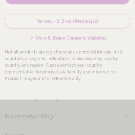
search
Norway - B. Braun Medical AS
chevron_right
More B. Braun Company Websites
Not all products are registered and approved for sale in all
countries or regions. Indications of use also may vary by
country and region. Please contact your country
representative for product availability and information.
Product images are for reference only.
Produkter og løsninger
expand_more
Pasientbehandling
expand_more