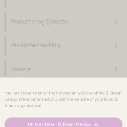
navigate_next
Produkter og tjenester
navigate_next
Pasientbehandling
navigate_next
Karriere
navigate_next
Om oss
Your are about to enter the norwegian website of the B. Braun
Group. We recommend you visit the website of your local B.
Braun organization.
United States - B. Braun Medical Inc.