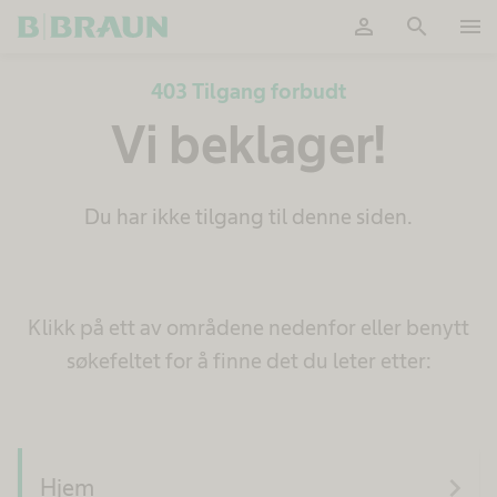
person
search
menu
Ok
403 Tilgang forbudt
Vi beklager!
Du har ikke tilgang til denne siden.
Klikk på ett av områdene nedenfor eller benytt
søkefeltet for å finne det du leter etter:
navigate_next
Hjem