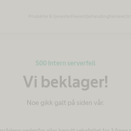
Produkter & tjenester​
Pasientbehandling​
Karriere
Om
500 Intern serverfeil
Vi beklager!
Noe gikk galt på siden vår.
mrådene nedenfor eller benytt søkefeltet for å finne d