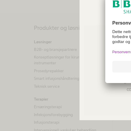
Produkter og løsninger
Pasi
Løsninger
Sykdom
B2B- og bransjepartnere
Hydroc
Konseptløsninger for kirurgiske
Urinret
instrumenter
Tjenes
Prosedyrepakker
Not a
Foreby
Smart infusjonshåndtering
regio
Teknisk service
co
Terapier
Ernæringsterapi
Infeksjonsforebygging
Infusjonsterapi
Intervensjonell vaskulær behandling