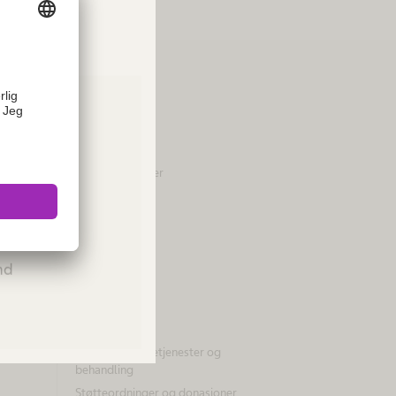
Om oss
Selskap
Tall & fakta
Visjon og verdier
Merkevare
ies or
Innovasjonshub
Please
Ansvar
and
Bærekraft
Mangfold
Compliance
Tilgang til helsetjenester og
behandling
Støtteordninger og donasjoner