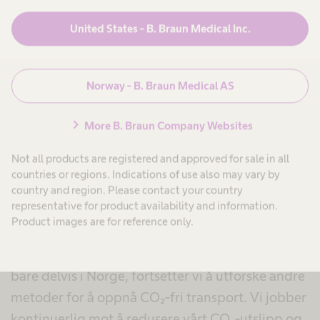
med matproduksjon.
United States - B. Braun Medical Inc.
Kompatibilitet: HVO100 kan brukes i alle
dieselmotorer uten behov for modifikasjoner,
noe som gjør det enkelt å implementere.
Norway - B. Braun Medical AS
chevron_right
More B. Braun Company Websites
Fremtidige mål og
Not all products are registered and approved for sale in all
countries or regions. Indications of use also may vary by
ambisjoner
country and region. Please contact your country
representative for product availability and information.
Product images are for reference only.
Selv om elektrisk lading av lastebiler ikke er
tilstrekkelig utbygd i Danmark og Sverige, og
bare delvis i Norge, fortsetter vi å utforske andre
metoder for å oppnå CO₂-fri transport. Vi jobber
kontinuerlig mot å redusere vårt CO₂-utslipp og