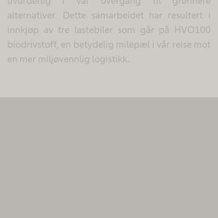
uvurderlig i vår overgang til grønnere
alternativer. Dette samarbeidet har resultert i
innkjøp av tre lastebiler som går på HVO100
biodrivstoff, en betydelig milepæl i vår reise mot
en mer miljøvennlig logistikk.
Vi trenger ditt samtykke for å laste
MovingImage-tjenesten!
Vi bruker MovingImage til å bygge inn innhold, som
kan innhente data om aktivitetene dine. Gjennomgå
detaljene og aksepter tjenesten for å vise dette
innholdet.
Mer informasjon