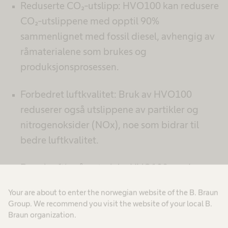
Reduserte CO₂-utslipp: HVO100 kan redusere
CO₂-utslippene med opptil 90%
sammenlignet med fossil diesel, avhengig av
råmaterialene som brukes og
produksjonsprosessen.
Forbedret luftkvalitet: Bruk av HVO100
reduserer også utslippene av partikler og
nitrogenoksider (NOx), noe som bidrar til
bedre luftkvalitet.
Bærekraftig råmateriale: HVO100 produseres
fra avfallsprodukter som brukte matoljer og
Your are about to enter the norwegian website of the B. Braun
animalsk fett, noe som gjør det til en
Group. We recommend you visit the website of your local B.
bærekraftig løsning som ikke konkurrerer
Braun organization.