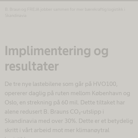
Aksepter
B. Braun og FREJA jobber sammen for mer bærekraftig logistikk i
powered by
Usercentrics Consent Management
Skandinavia
Platform
Implimentering og
resultater
De tre nye lastebilene som går på HVO100,
opererer daglig på ruten mellom København og
Oslo, en strekning på 60 mil. Dette tiltaket har
alene redusert B. Brauns CO₂-utslipp i
Skandinavia med over 30%. Dette er et betydelig
skritt i vårt arbeid mot mer klimanøytral