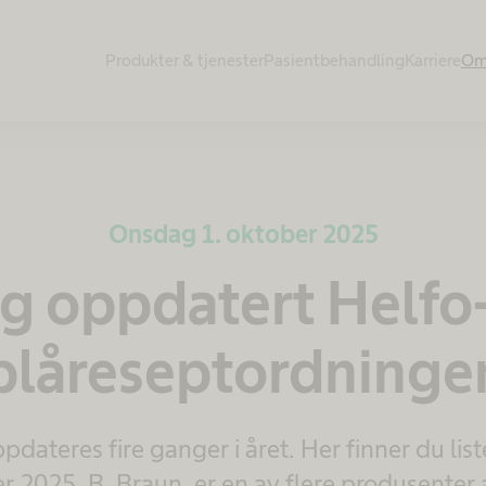
Produkter & tjenester​
Pasientbehandling​
Karriere
Om
Onsdag 1. oktober 2025
g oppdatert Helfo-
blåreseptordninge
ppdateres fire ganger i året. Her finner du lis
er 2025. B. Braun, er en av flere produsenter