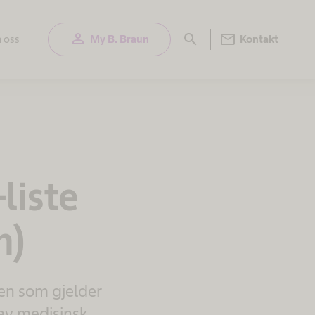
person
mail
search
 oss
My B. Braun
Kontakt
liste
n)
ten som gjelder
 av medisinsk