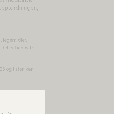
eseptordningen,
l legemidler,
 det er behov for
25 og listen kan
oup. We