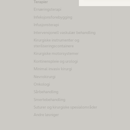
Terapier
Ernæringsterapi
Infeksjonsforebygging
Infusjonsterapi
Intervensjonell vaskulær behandling
Kirurgiske instrumenter og
steriliseringscontainere
Kirurgiske motorsystemer
Kontinenspleie og urologi
Minimal invasiv kirurgi
Nevrokirurgi
Onkologi
Sårbehandling
Smertebehandling
Suturer og kirurgiske spesialområder
Andre løsniger