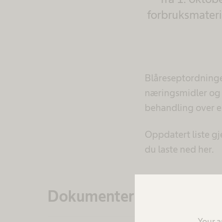
forbruksmateri
Blåreseptordningen
næringsmidler og 
behandling over e
Oppdatert liste gj
du laste ned her.
Dokumenter
Your a