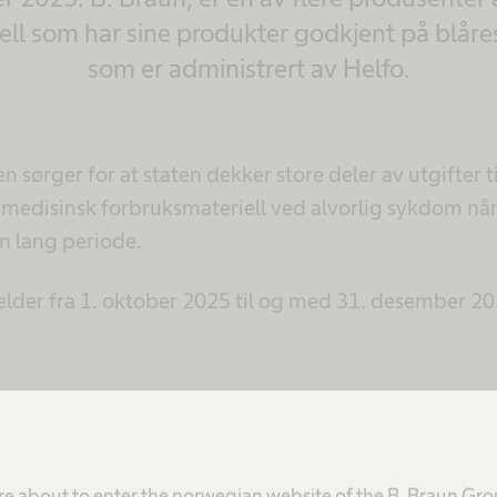
ell som har sine produkter godkjent på blår
som er administrert av Helfo.
 sørger for at staten dekker store deler av utgifter ti
medisinsk forbruksmateriell ved alvorlig sykdom når
n lang periode.
elder fra 1. oktober 2025 til og med 31. desember 20
re about to enter the norwegian website of the B. Braun Gr