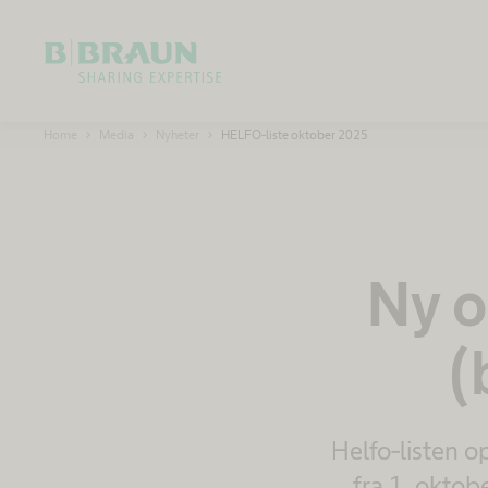
Ok
B
Home
Media
Nyheter
HELFO-liste oktober 2025
.
B
r
a
u
n
S
h
a
Ny o
r
i
n
g
(
E
x
p
e
r
t
i
Helfo-listen o
s
e
fra 1. oktob