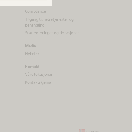
Mangfold
Compliance
Tilgang til helsetjenester og
behandling
Støtteordninger og donasjoner
Media
Nyheter
Kontakt
Våre lokasjoner
Kontaktskjema
Norway